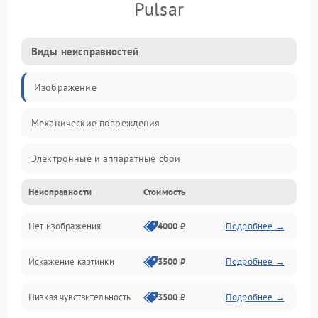
Pulsar
Виды неисправностей
Изображение
Механические повреждения
Электронные и аппаратные сбои
Неисправности
Стоимость
Неисправности сенсора и оптики
Нет изображения
4000 ₽
Подробнее →
Программные ошибки
Искажение картинки
3500 ₽
Подробнее →
Электропитание
Низкая чувствительность
3500 ₽
Подробнее →
Измерения