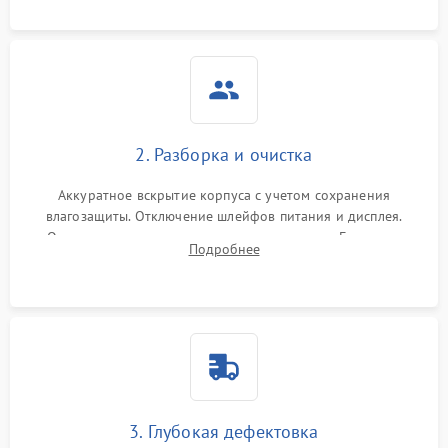
ошибок.
2. Разборка и очистка
Аккуратное вскрытие корпуса с учетом сохранения
влагозащиты. Отключение шлейфов питания и дисплея.
Очистка внутренних плат от окислов и пыли. Бережная
Подробнее
обработка германиевого объектива специализированными
растворами.
3. Глубокая дефектовка