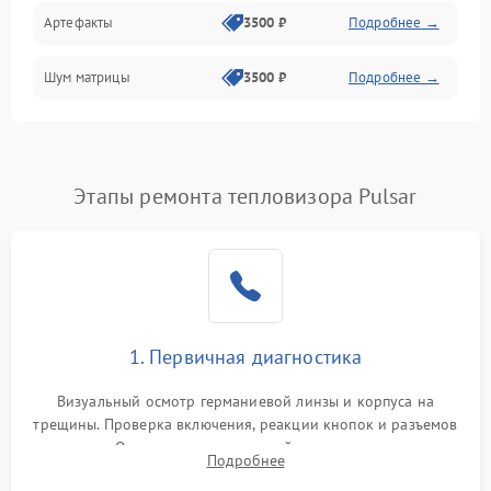
Артефакты
3500 ₽
Подробнее →
Матрица
Шум матрицы
3500 ₽
Подробнее →
Проблемы питания
Температурные проблемы
Сбои коммуникаций и интерфейсов
Этапы ремонта тепловизора Pulsar
Программные сбои
Проблемы с объективом
1. Первичная диагностика
Экран (дисплей)
Визуальный осмотр германиевой линзы и корпуса на
трещины. Проверка включения, реакции кнопок и разъемов
зарядки. Оценка вывода тепловой сигнатуры на экран,
Подробнее
проверка базовых функций и считывание системных