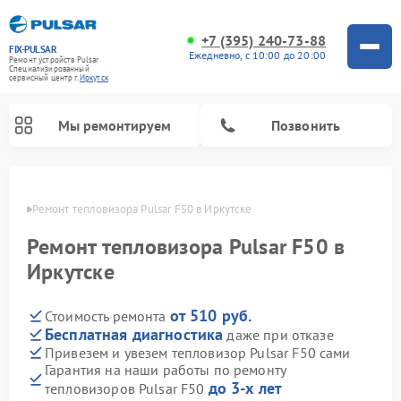
+7 (395) 240-73-88
FIX-PULSAR
Ежедневно, с 10:00 до 20:00
Ремонт устройств Pulsar
Специализированный
cервисный центр г.
Иркутск
Мы ремонтируем
Позвонить
утске
Ремонт тепловизора Pulsar F50 в Иркутске
Ремонт тепловизора Pulsar F50 в
Ремонт прицелов ночного видения Pulsar
Ремонт оптических прицелов Pulsar
Ремонт тепловизионных прицелов Pulsar
Ремонт цифровых монокуляров Pulsar
Иркутске
от 510 руб.
Стоимость ремонта
Бесплатная диагностика
даже при отказе
Привезем и увезем тепловизор Pulsar F50 сами
Гарантия на наши работы по ремонту
до 3-х лет
тепловизоров Pulsar F50