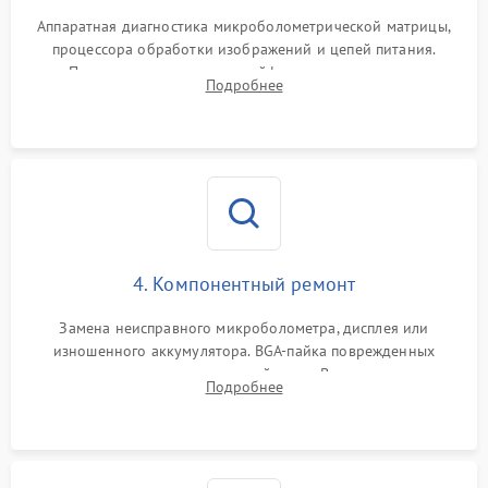
Аппаратная диагностика микроболометрической матрицы,
процессора обработки изображений и цепей питания.
Проверка целостности шлейфов, модуля памяти и
Подробнее
интерфейсов связи. Выявление сгоревших SMD-компонентов
на плате.
4. Компонентный ремонт
Замена неисправного микроболометра, дисплея или
изношенного аккумулятора. BGA-пайка поврежденных
контроллеров на материнской плате. Восстановление
Подробнее
разъемов и кнопок, замена поврежденных элементов
корпуса.