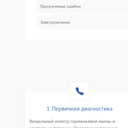
Программные ошибки
Электропитание
Измерения
Матрица
Проблемы питания
Температурные проблемы
Сбои коммуникаций и интерфейсов
1. Первичная диагностика
Программные сбои
Визуальный осмотр германиевой линзы и