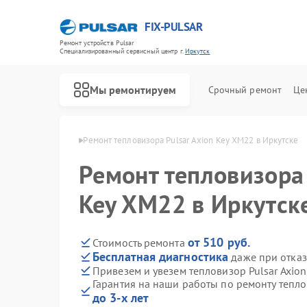
FIX-PULSAR
Ремонт устройств Pulsar
Специализированный cервисный центр г.
Иркутск
Мы ремонтируем
Срочный ремонт
Це
в Pulsar в Иркутске
Ремонт тепловизора Pulsar Axion Key XM22 в Иркутске
Ремонт тепловизора 
Key XM22 в Иркутск
Ремонт оптических прицелов Pulsar
Ремонт тепловизионных прицелов Pulsar
Ремонт прицелов ночного видения Pulsar
Ремонт цифровых монокуляров Pulsar
от 510 руб.
Стоимость ремонта
Бесплатная диагностика
даже при отказ
Привезем и увезем тепловизор Pulsar Axio
Гарантия на наши работы по ремонту тепло
до 3-х лет