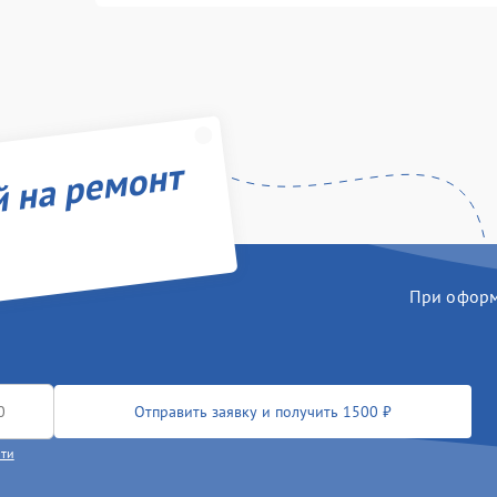
й на ремонт
При оформл
Отправить заявку и получить 1500 ₽
сти