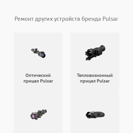
Температурные проблемы
Сбои коммуникаций и интерфейсов
Ремонт других устройств бренда Pulsar
Программные сбои
Проблемы с объективом
Экран (дисплей)
Оптический
Тепловизионный
прицел Pulsar
прицел Pulsar