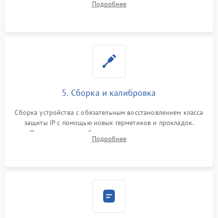
Подробнее
разъемов и кнопок, замена поврежденных элементов
корпуса.
5. Сборка и калибровка
Сборка устройства с обязательным восстановлением класса
защиты IP с помощью новых герметиков и прокладок.
Программная калибровка матрицы по эталонному
Подробнее
абсолютно черному телу для точного измерения температур.