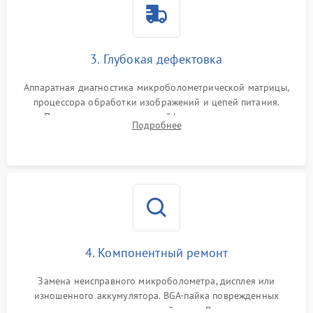
3. Глубокая дефектовка
Аппаратная диагностика микроболометрической матрицы,
процессора обработки изображений и цепей питания.
Проверка целостности шлейфов, модуля памяти и
Подробнее
интерфейсов связи. Выявление сгоревших SMD-компонентов
на плате.
4. Компонентный ремонт
Замена неисправного микроболометра, дисплея или
изношенного аккумулятора. BGA-пайка поврежденных
контроллеров на материнской плате. Восстановление