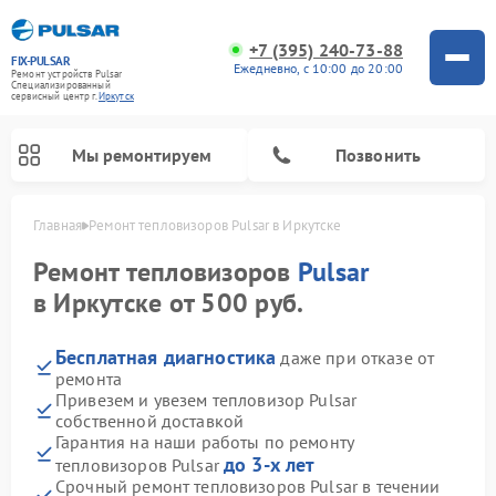
+7 (395) 240-73-88
FIX-PULSAR
Ежедневно, с 10:00 до 20:00
Ремонт устройств Pulsar
Специализированный
cервисный центр г.
Иркутск
Мы ремонтируем
Позвонить
Главная
Ремонт тепловизоров Pulsar в Иркутске
Ремонт тепловизоров
Pulsar
в Иркутске от 500 руб.
Ремонт прицелов ночного видения Pulsar
Ремонт оптических прицелов Pulsar
Ремонт тепловизионных прицелов Pulsar
Ремонт цифровых монокуляров Pulsar
Бесплатная диагностика
даже при отказе от
ремонта
Привезем и увезем тепловизор Pulsar
собственной доставкой
Гарантия на наши работы по ремонту
до 3-х лет
тепловизоров Pulsar
Срочный ремонт тепловизоров Pulsar в течении