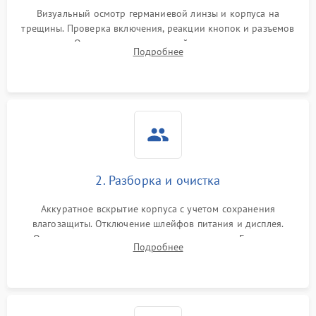
Визуальный осмотр германиевой линзы и корпуса на
трещины. Проверка включения, реакции кнопок и разъемов
зарядки. Оценка вывода тепловой сигнатуры на экран,
Подробнее
проверка базовых функций и считывание системных
ошибок.
2. Разборка и очистка
Аккуратное вскрытие корпуса с учетом сохранения
влагозащиты. Отключение шлейфов питания и дисплея.
Очистка внутренних плат от окислов и пыли. Бережная
Подробнее
обработка германиевого объектива специализированными
растворами.