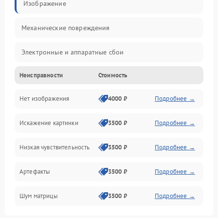
Изображение
Механические повреждения
Электронные и аппаратные сбои
Неисправности
Стоимость
Неисправности сенсора и оптики
Нет изображения
4000 ₽
Подробнее →
Программные ошибки
Искажение картинки
3500 ₽
Подробнее →
Электропитание
Низкая чувствительность
3500 ₽
Подробнее →
Измерения
Артефакты
3500 ₽
Подробнее →
Матрица
Шум матрицы
3500 ₽
Подробнее →
Проблемы питания