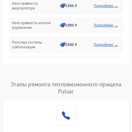
Механические повреждения
Неисправность
1500 ₽
Подробнее →
аккумулятора
Оптика
Неисправность кнопок
1000 ₽
Подробнее →
управления
Поломка системы
2500 ₽
Подробнее →
стабилизации
Повреждение системы
2500 ₽
Подробнее →
записи
Неисправность системы
Этапы ремонта тепловизионного прицела
1500 ₽
Подробнее →
Wi-Fi
Pulsar
Поломка системы GPS
2000 ₽
Подробнее →
Повреждение системы
1500 ₽
Подробнее →
защиты от перегрузок