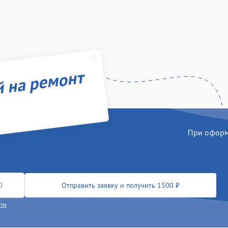
й на ремонт
При оформл
Отправить заявку и получить 1500 ₽
сти