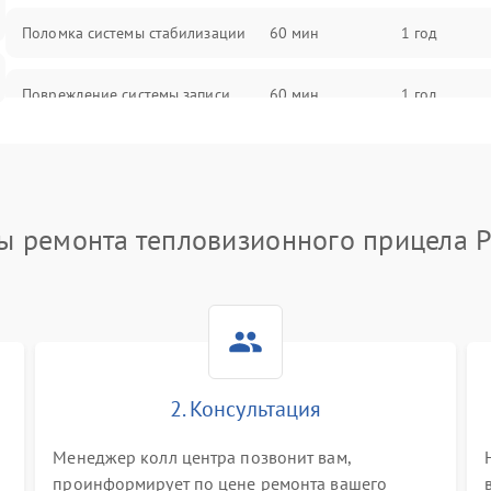
Поломка системы стабилизации
60 мин
1 год
Повреждение системы записи
60 мин
1 год
Неисправность системы Wi-Fi
60 мин
1 год
Поломка системы GPS
60 мин
1 год
ы ремонта тепловизионного прицела P
Повреждение системы защиты от
60 мин
1 год
перегрузок
Неисправность системы
60 мин
1 год
автоматического отключения
2. Консультация
Поломка системы защиты от
60 мин
1 год
короткого замыкания
Менеджер колл центра позвонит вам,
проинформирует по цене ремонта вашего