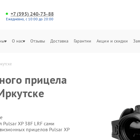
+7 (395) 240-73-88
Ежедневно, с 10:00 до 20:00
ны
О нас
Отзывы
Доставка
Гарантии
Акции и скидки
Зая
ркутске
ного прицела
 Иркутске
е
 Pulsar XP 38F LRF сами
овизионных прицелов Pulsar XP