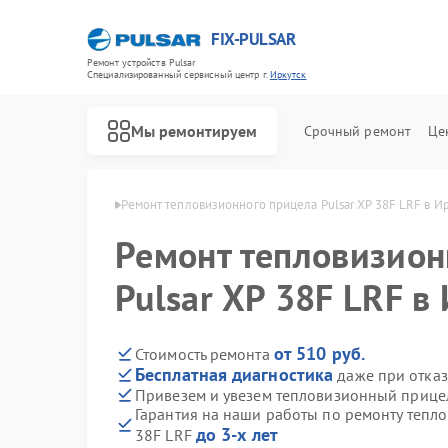
FIX-PULSAR
Ремонт устройств Pulsar
Специализированный cервисный центр г.
Иркутск
Мы ремонтируем
Срочный ремонт
Це
в Pulsar в Иркутске
Ремонт тепловизионного прицела Pulsar XP 38F LRF в И
Ремонт тепловизион
Pulsar XP 38F LRF в
Ремонт оптических прицелов Pulsar
Ремонт прицелов ночного видения Pulsar
Ремонт цифровых монокуляров Pulsar
от 510 руб.
Стоимость ремонта
Бесплатная диагностика
даже при отказ
Привезем и увезем тепловизионный прицел
Гарантия на наши работы по ремонту тепл
до 3-х лет
38F LRF