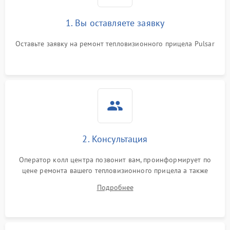
1. Вы оставляете заявку
Неисправность системы
автоматического
1500 ₽
Подробнее →
отключения
Оставьте заявку на ремонт тепловизионного прицела Pulsar
Поломка системы защиты
1500 ₽
Подробнее →
от короткого замыкания
Повреждение системы
1500 ₽
Подробнее →
защиты от перегрева
Неисправность системы
2. Консультация
защиты от
1500 ₽
Подробнее →
перенапряжения
Оператор колл центра позвонит вам, проинформирует по
цене ремонта вашего тепловизионного прицела а также
Неисправность системы
1500 ₽
Подробнее →
ответит на все ваши вопросы.
защиты от замыкания
Подробнее
Неисправность системы
1500 ₽
Подробнее →
защиты от перегрева