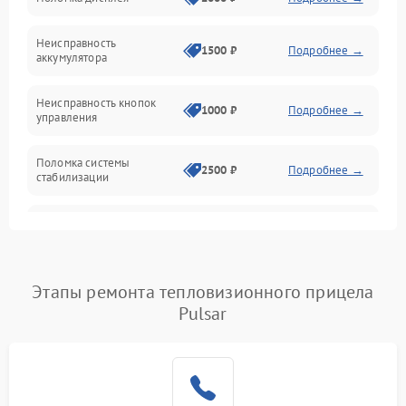
Механические повреждения
Неисправность
1500 ₽
Подробнее →
аккумулятора
Оптика
Неисправность кнопок
1000 ₽
Подробнее →
управления
Поломка системы
2500 ₽
Подробнее →
стабилизации
Повреждение системы
2500 ₽
Подробнее →
записи
Неисправность системы
Этапы ремонта тепловизионного прицела
1500 ₽
Подробнее →
Wi-Fi
Pulsar
Поломка системы GPS
2000 ₽
Подробнее →
Повреждение системы
1500 ₽
Подробнее →
защиты от перегрузок