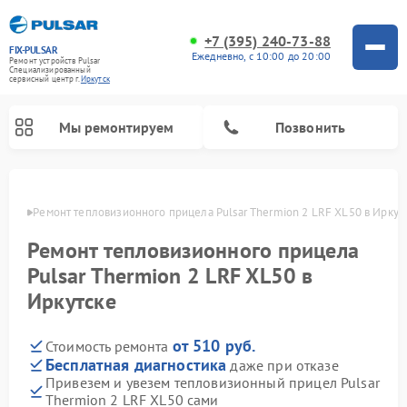
+7 (395) 240-73-88
FIX-PULSAR
Ежедневно, с 10:00 до 20:00
Ремонт устройств Pulsar
Специализированный
cервисный центр г.
Иркутск
Мы ремонтируем
Позвонить
утске
Ремонт тепловизионного прицела Pulsar Thermion 2 LRF XL50 в Иркут
Ремонт тепловизионного прицела
Ремонт прицелов ночного видения Pulsar
Ремонт оптических прицелов Pulsar
Ремонт цифровых монокуляров Pulsar
Pulsar Thermion 2 LRF XL50 в
Иркутске
от 510 руб.
Стоимость ремонта
Бесплатная диагностика
даже при отказе
Привезем и увезем тепловизионный прицел Pulsar
Thermion 2 LRF XL50 сами