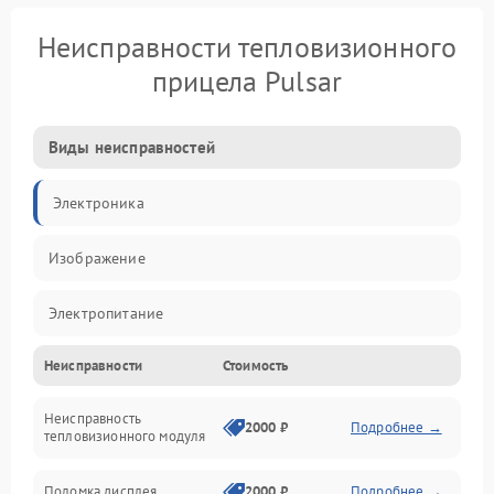
Неисправности тепловизионного
прицела Pulsar
Виды неисправностей
Электроника
Изображение
Электропитание
Неисправности
Стоимость
Измерения
Неисправность
Матрица
2000 ₽
Подробнее →
тепловизионного модуля
Юстировка
Поломка дисплея
2000 ₽
Подробнее →