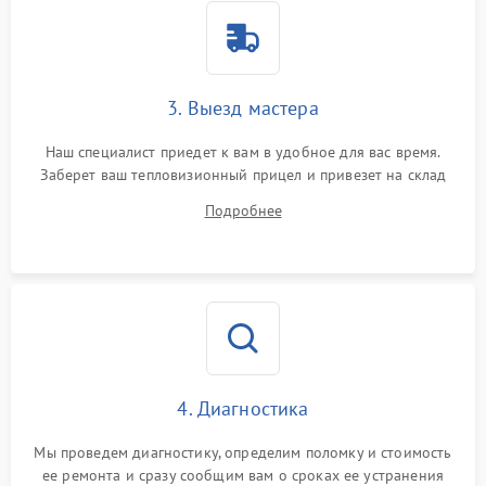
Поломка системы защиты
1500 ₽
Подробнее →
от перенапряжения
Поломка системы защиты
3. Выезд мастера
1500 ₽
Подробнее →
от замыкания
Наш специалист приедет к вам в удобное для вас время.
Заберет ваш тепловизионный прицел и привезет на склад
для диагностики.
Подробнее
4. Диагностика
Мы проведем диагностику, определим поломку и стоимость
ее ремонта и сразу сообщим вам о сроках ее устранения