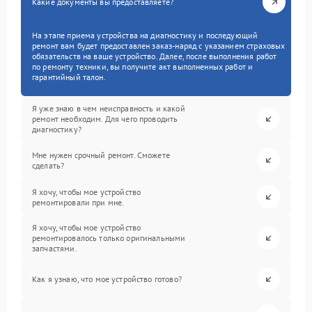
Какие документы вы предоставляете?
На этапе приема устройства на диагностику и последующий
ремонт вам будет предоставлен заказ-наряд с указанием страховых
обязательств на ваше устройство. Далее, после выполнения работ
по ремонту техники, вы получите акт выполненных работ и
гарантийный талон.
Я уже знаю в чем неисправность и какой
ремонт необходим. Для чего проводить
диагностику?
Мне нужен срочный ремонт. Сможете
сделать?
Я хочу, чтобы мое устройство
ремонтировали при мне.
Я хочу, чтобы мое устройство
ремонтировалось только оригинальными
запчастями.
Как я узнаю, что мое устройство готово?