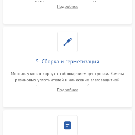
неисправной ИК-подсветки или матрицы. Ультразвуковая
Подробнее
очистка плат и удаление загрязнений с линз объектива и
окуляра спецрастворами.
5. Сборка и герметизация
Монтаж узлов в корпус с соблюдением центровки. Замена
резиновых уплотнителей и нанесение влагозащитной
смазки. Заполнение внутреннего объема прицела
Подробнее
осушенным азотом для предотвращения запотевания оптики
при перепадах температур.