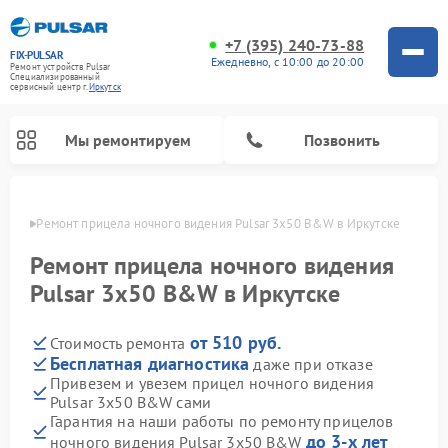
+7 (395) 240-73-88
FIX-PULSAR
Ежедневно, с 10:00 до 20:00
Ремонт устройств Pulsar
Специализированный
cервисный центр г.
Иркутск
Мы ремонтируем
Позвонить
утске
Ремонт прицела ночного видения Pulsar 3x50 B&W в Иркутске
Ремонт прицела ночного видения
Pulsar 3x50 B&W в Иркутске
Ремонт оптических прицелов Pulsar
Ремонт тепловизионных прицелов Pulsar
Ремонт цифровых монокуляров Pulsar
от 510 руб.
Стоимость ремонта
Бесплатная диагностика
даже при отказе
Привезем и увезем прицел ночного видения
Pulsar 3x50 B&W сами
Гарантия на наши работы по ремонту прицелов
до 3-х лет
ночного видения Pulsar 3x50 B&W