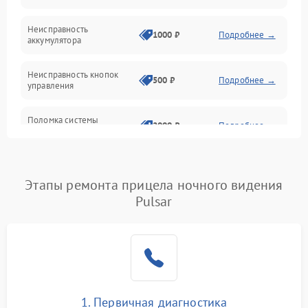
Неисправность
1000 ₽
Подробнее →
аккумулятора
Неисправность кнопок
500 ₽
Подробнее →
управления
Поломка системы
2000 ₽
Подробнее →
стабилизации
Повреждение системы
1000 ₽
Подробнее →
защиты от перегрузок
Этапы ремонта прицела ночного видения
Pulsar
Неисправность системы
автоматического
1000 ₽
Подробнее →
отключения
Поломка системы защиты
1000 ₽
Подробнее →
от короткого замыкания
1. Первичная диагностика