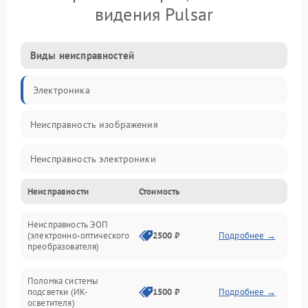
видения Pulsar
Виды неисправностей
Электроника
Неисправность изображения
Неисправность электроники
Неисправности
Стоимость
Механические повреждения
Неисправность ЭОП
Неисправность управления
(электронно-оптического
2500 ₽
Подробнее →
преобразователя)
Прочие неисправности
Поломка системы
подсветки (ИК-
1500 ₽
Подробнее →
Оптика
осветителя)