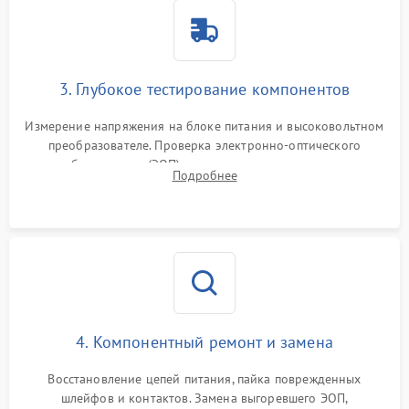
3. Глубокое тестирование компонентов
Измерение напряжения на блоке питания и высоковольтном
преобразователе. Проверка электронно-оптического
преобразователя (ЭОП) на стенде на предмет эмиссии,
Подробнее
шумов и засветок. Диагностика микросхем цифровых
моделей под микроскопом.
4. Компонентный ремонт и замена
Восстановление цепей питания, пайка поврежденных
шлейфов и контактов. Замена выгоревшего ЭОП,