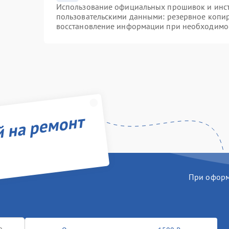
Использование официальных прошивок и инстр
пользовательскими данными: резервное копи
восстановление информации при необходимо
й на ремонт
При оформл