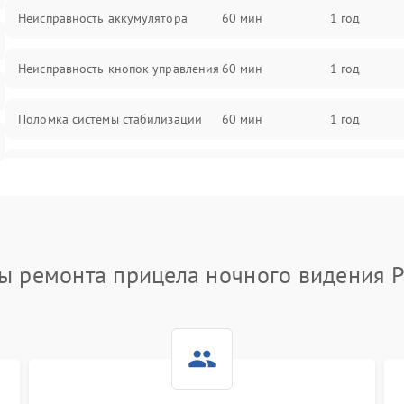
Неисправность аккумулятора
60 мин
1 год
Неисправность кнопок управления
60 мин
1 год
Поломка системы стабилизации
60 мин
1 год
Повреждение системы защиты от
60 мин
1 год
перегрузок
Неисправность системы
60 мин
1 год
автоматического отключения
ы ремонта прицела ночного видения P
Поломка системы защиты от
60 мин
1 год
короткого замыкания
Повреждение системы защиты от
60 мин
1 год
перегрева